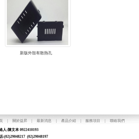
新版外殼有散熱孔
頁
|
關於益昇
|
最新消息
|
產品介紹
|
服務項目
|
聯絡我們
聯絡人:陳文本 0922410193
話:(02)29048217 (02)29048197