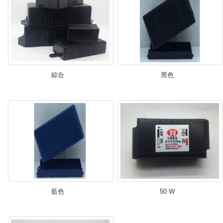
綜合
黑色
藍色
50 W