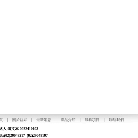
頁
|
關於益昇
|
最新消息
|
產品介紹
|
服務項目
|
聯絡我們
聯絡人:陳文本 0922410193
話:(02)29048217 (02)29048197